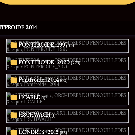
NTFROIDE 2014
FONTFROIDE_1997
(5)
FONTFROIDE_2020
(273)
Fontfroide_2014
(60)
HCARLE
(1)
HSCHWACH
(1)
LONDRES_2015
(65)