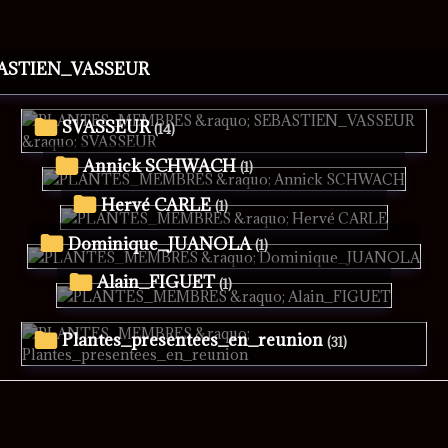
BASTIEN_VASSEUR
SVASSEUR
(14)
Annick SCHWACH
(1)
Hervé CARLE
(1)
Dominique_JUANOLA
(1)
Alain_FIGUET
(1)
Plantes_presentees_en_reunion
(31)