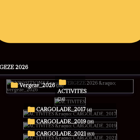
RGEZE 2026
vergeze_2026
(38)
ACTIVITES
(24)
CARGOLADE_2017
(4)
CARGOLADE_2019
(18)
CARGOLADE_2021
(63)