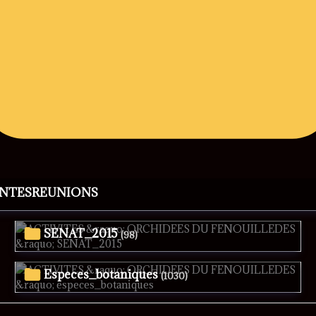
ANTESREUNIONS
SENAT_2015
(98)
especes_botaniques
(1030)