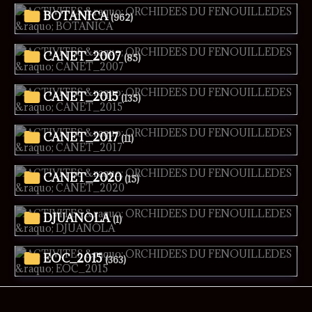
BOTANICA
(962)
CANET_2007
(85)
CANET_2015
(135)
CANET_2017
(11)
CANET_2020
(15)
DJUANOLA
(1)
EOC_2015
(363)