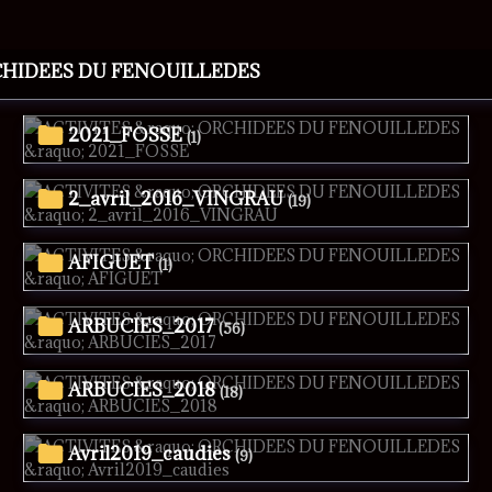
CHIDEES DU FENOUILLEDES
2021_FOSSE
(1)
2_avril_2016_VINGRAU
(19)
AFIGUET
(1)
ARBUCIES_2017
(56)
ARBUCIES_2018
(18)
Avril2019_caudies
(9)