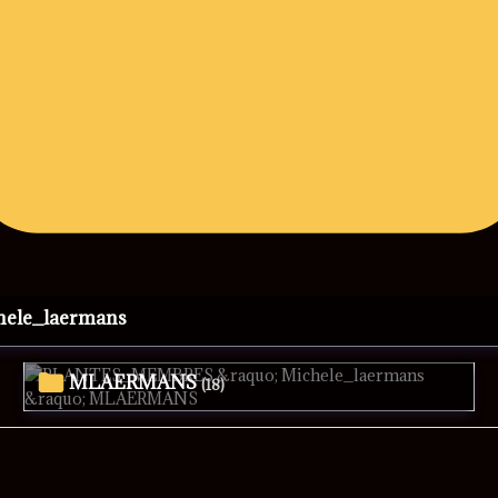
chele_laermans
MLAERMANS
(18)