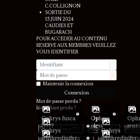
C.COLLIGNON
SORTIE DU
15 JUIN 2024
CAUDIES ET
BUGARACH
POUR ACCEDER AU CONTENU
RESERVE AUX MEMBRES VEUILLEZ
VOUS IDENTIFIER
Identifiant
Mot de passe
Afficher le 
Maintenir la connexion
Connexion
Mot de passe perdu ?
Identifiant perdu ?
ophrys fusca
ophrys
ophrys
?????
picta
tent
ophrys
ophrys
tenthredinifera
tenthredinifera