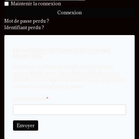
Afficher le mot de passe
Maintenir la connexion
Connexion
Mot de passe perdu ?
Identifiant perdu ?
ESPECES VUES AU COURS DE NOS SORTIES
DEPUIS 2005
Veuillez saisir l'adresse e-mail associée à votre
compte d'utilisateur. Un code de vérification vous
sera adressé. Lorsque vous le recevrez, vous pourrez
choisir un nouveau mot de passe
Adresse e-mail
*
Envoyer