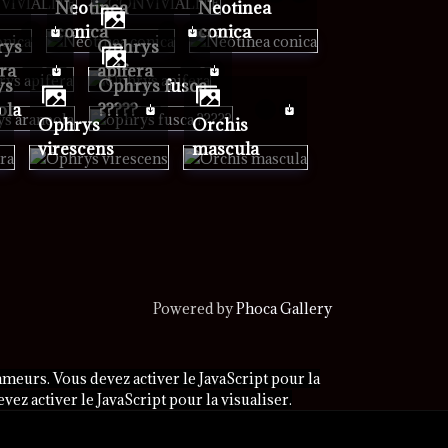
Neotinea
Neotinea
conica
conica
Ophrys
era
apifera
ophrys fusca
ola
?????
Ophrys
Orchis
virescens
mascula
Powered by
Phoca Gallery
meurs. Vous devez activer le JavaScript pour la
ez activer le JavaScript pour la visualiser.