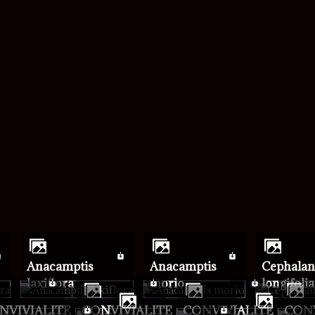
mot de passe
Anacamptis
Anacamptis
Cephalanthera
laxiflora
morio
longifolia
ONVIVIALITE
CONVIVIALITE
CONVIVIALITE
CON