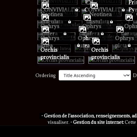
Fritillaire des
CONVIVIALITE
CONVIVIALITE
Py
Neotinea
Neotinea
O
maculata
ustulata
Ophrys
Ophrys
Ophrys
apifera
apifera
aran
Ophrys
Ophrys
Ophrys
lutea
lutea
picta
Orchis
Orchis
provincialis
provincialis
Ordering
D
- Gestion de l'association, renseignements, a
visualiser.
- Gestion du site internet:
Cette