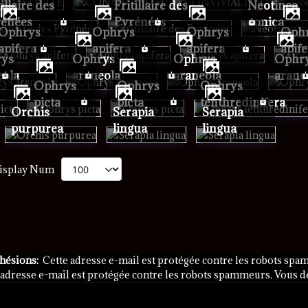
Fritillaire des
Neotinea
rénées
Pyrénées
conica
phrys
Ophrys
Ophrys
Ophrys
apifera
apifera
apifera
apif
Ophrys
Ophrys
Ophrys
eola
araneola
araneola
arane
Ophrys
Ophrys
Ophrys
picta
picta
tenthredinifera
Orchis
Serapia
Serapia
purpurea
lingua
lingua
isplay Num
dhésions:
Cette adresse e-mail est protégée contre les robots spam
 adresse e-mail est protégée contre les robots spammeurs. Vous dev