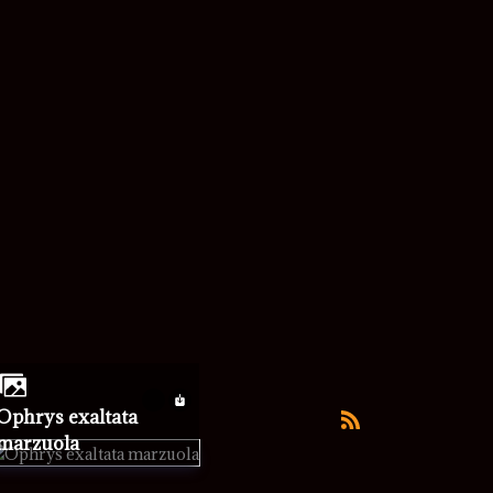
rys exaltata
marzuola