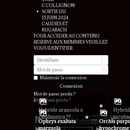
C.COLLIGNON
SORTIE DU
15 JUIN 2024
CAUDIES ET
BUGARACH
POUR ACCEDER AU CONTENU
RESERVE AUX MEMBRES VEUILLEZ
VOUS IDENTIFIER
Identifiant
Mot de passe
Afficher le 
Maintenir la connexion
Connexion
Mot de passe perdu ?
Identifiant perdu ?
Hybride araneola x
Hybride
catalaunica ??
incuba
Ophrys exaltata
Orchis purpurea
marzuola
hypochrome