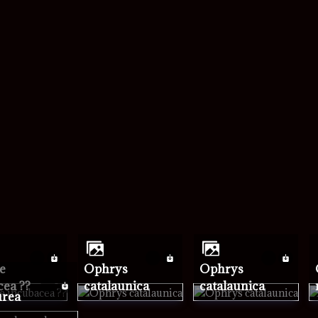
mot de passe
Ophrys
Ophrys
Oph
cea ??
catalaunica
catalaunica