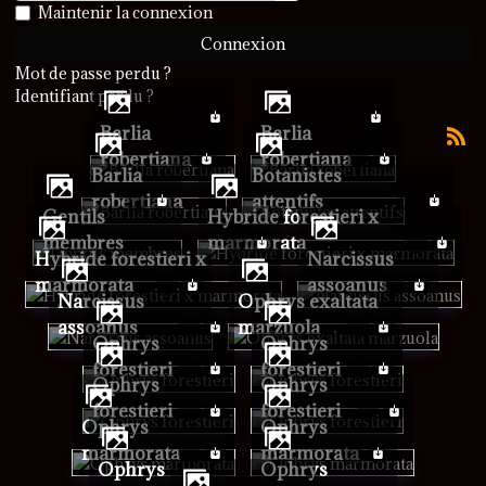
Afficher le mot de passe
Maintenir la connexion
Connexion
Mot de passe perdu ?
Identifiant perdu ?
Barlia
Barlia
robertiana
robertiana
Barlia
Botanistes
robertiana
attentifs
Gentils
Hybride forestieri x
membres
marmorata
Hybride forestieri x
Narcissus
marmorata
assoanus
Narcissus
Ophrys exaltata
assoanus
marzuola
Ophrys
Ophrys
forestieri
forestieri
Ophrys
Ophrys
forestieri
forestieri
Ophrys
Ophrys
marmorata
marmorata
Ophrys
Ophrys