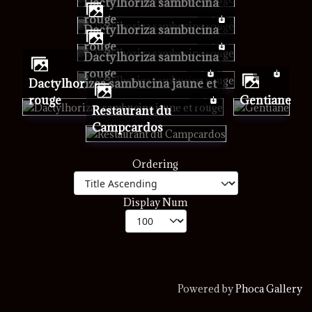
Dactylhoriza sambucina
rouge
Dactylhoriza sambucina
rouge
Dactylhoriza sambucina
rouge
Dactylhorizas sambucina jaune et
rouge
Gentiane
Restaurant du
Campcardos
Ordering
Display Num
Powered by
Phoca Gallery