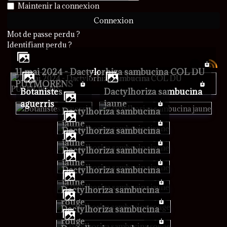
Afficher le mot de passe
Maintenir la connexion
Connexion
Mot de passe perdu ?
Identifiant perdu ?
11 mai 2024 - Dactylorhiza sambucina COL DU
PUYMORENS
Botanistes
Dactylhoriza sambucina
aguerris
jaune
Dactylhoriza sambucina
jaune
Dactylhoriza sambucina
jaune
Dactylhoriza sambucina
jaune
Dactylhoriza sambucina
jaune
Dactylhoriza sambucina
rouge
Dactylhoriza sambucina
rouge