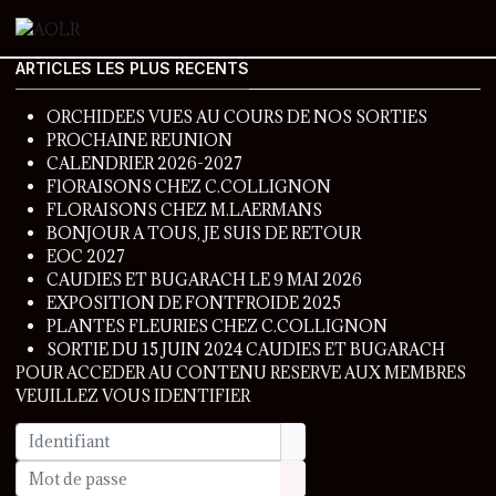
ARTICLES LES PLUS RECENTS
ORCHIDEES VUES AU COURS DE NOS SORTIES
PROCHAINE REUNION
CALENDRIER 2026-2027
FlORAISONS CHEZ C.COLLIGNON
FLORAISONS CHEZ M.LAERMANS
BONJOUR A TOUS, JE SUIS DE RETOUR
EOC 2027
CAUDIES ET BUGARACH LE 9 MAI 2026
EXPOSITION DE FONTFROIDE 2025
PLANTES FLEURIES CHEZ C.COLLIGNON
SORTIE DU 15 JUIN 2024 CAUDIES ET BUGARACH
POUR ACCEDER AU CONTENU RESERVE AUX MEMBRES
VEUILLEZ VOUS IDENTIFIER
Identifiant
Mot de passe