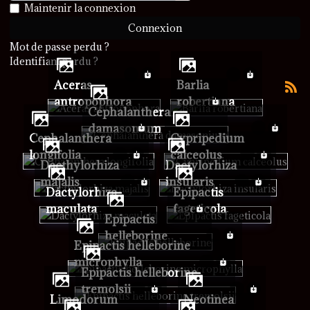
Afficher le mot de passe
Maintenir la connexion
Connexion
Mot de passe perdu ?
Identifiant perdu ?
Aceras
Barlia
antropophora
robertiana
Cephalanthera
damasonium
Cephalanthera
Cypripedium
longifolia
calceolus
Dacthylorhiza
Dactylorhiza
majalis
insularis
Dactylorhiza
Epipactis
maculata
fageticola
Epipactis
helleborine
Epipactis helleborine
microphylla
Epipactis helleborine
tremolsii
Limodorum
Neotinea