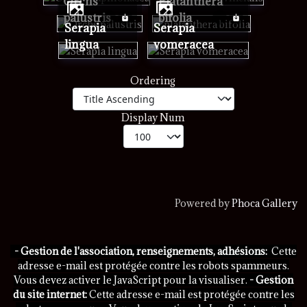
Orchs
platanthera
palustris
bifolia
Serapia
Serapia
lingua
vomeracea
Ordering
Display Num
Powered by
Phoca Gallery
- Gestion de l'association, renseignements, adhésions:
Cette
adresse e-mail est protégée contre les robots spammeurs.
Vous devez activer le JavaScript pour la visualiser.
- Gestion
du site internet:
Cette adresse e-mail est protégée contre les