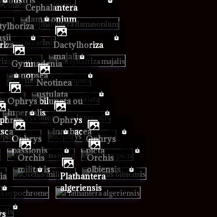
palustris
Cephalantera
damasonium
sii
Dactylhoriza
a
majalis
Gymnadenia
conopsea
Neotinea
ustulata
Ophrys bilunata ou
lupercalis
Ophrys
usca
incubacea
Ophrys
Ophrys
passionis
picta
Orchis
Orchis
militaris
olbiensis
Plathantera
me
algeriensis