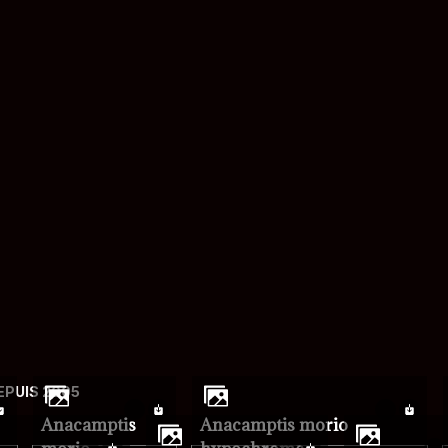
mot de passe
EPUIS 2005
Anacamptis
Anacamptis morio