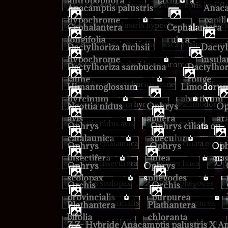
antropophora
laxilflora
Anacamptis palustris
Anacamptis
hypochrome
papil
Cephalantera
Cephalantera
longifolia
rubra
Dactylhoriza fuchsii
Dactylhoriza
hypochrome
insula
Dactylhoriza sambucina
Dactylhoriza sambucina
jaune
rouge
Himantoglossum
Limodorum
hyrcinum
abortivum
Neottia nidus
Ophrys
Ophrys
avis
apifera
ar
Ophrys
Ophrys ciliata ou
catalaunica
speculum
Ophrys
Ophrys
Ophrys
insectifera
lutea
mag
Ophrys
Ophrys
O
scolopax
sphegodes
Orchis
Orchis
O
provincialis
purpurea
Plathantera
Plathantera
bifolia
chloranta
Z Z- Hybride Anacamptis palustris X Anacamptis