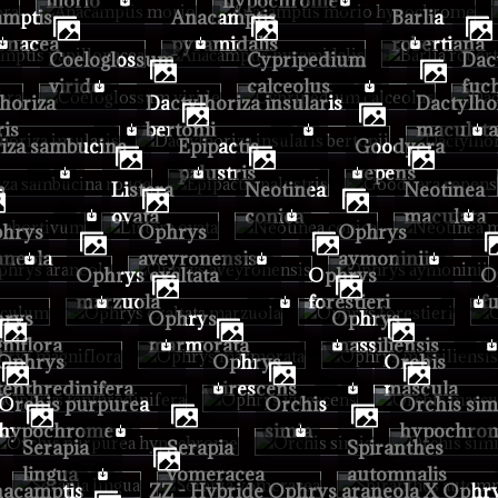
morio
hypochrome
Anacamptis
Barlia
lonacea
pyramidalis
robertiana
Coeloglossum
Cypripedium
Dactylhoriza
viride
calceolus
fuch
Dactylhoriza insularis
Dactylhoriza
ris
bertonii
maculat
Epipactis
Goodyera
palustris
repens
Listera
Neotinea
Neotinea
ovata
conica
maculata
Ophrys
Ophrys
aneola
aveyronensis
aymoninii
Ophrys exaltata
Ophrys
Ophrys
marzuola
forestieri
f
Ophrys
Ophrys
niflora
marmorata
massiliensis
phrys
Ophrys
Orchis
tenthredinifera
virescens
mascula
rchis purpurea
Orchis
Orchis simia
hypochrome
simia
hypochro
Serapia
Serapia
Spiranthes
lingua
vomeracea
automnalis
ZZ - Hybride Ophrys araneola X Ophrys