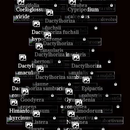
longifolia
rubra
Coeloglossum
Cypripedium
viride
calceolus
Dactylhoriza
fuchsii
Dactylhoriza fuchsii
hypochrome
Dactylhoriza
insularis
Dactylhoriza insularis
bertonii
Dactylhoriza
Dactylhoriza
maculata
majalis
Dactylhoriza sambucina
jaune
Dactylhoriza sambucina
Epipactis
rouge
palustris
Goodyera
Gymnadenia
repens
conopsea
Himantoglossum
Limodorum
hyrcinum
abortivum
Listera
Neotinea
ovata
conica