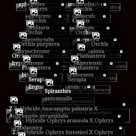
sphegodes
tenthredinifera
Ophrys
Orchis
virescens
mascula
Orchis
Orchis
militaris
olbiensis
Orchis
Orchis
provincialis
purpurea
Orchis purpurea
Orchis
hypochrome
simia
Orchis simia
Plathantera
hypochrome
algeriensis
Plathantera
Plathantera
bifolia
chloranta
Serapia
Serapia
lingua
vomeracea
Spiranthes
automnalis
Z Z- Hybride Anacamptis palustris X
Anacamptis pyramidalis
ZZ - Hybride Ophrys araneola X Ophrys
catalaunica
ZZ - Hybride Ophrys forestieri X Ophrys