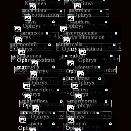
Neotinea
Neotinea
maculata
ustulata
Neottia nidus
Ophrys
avis
apifera
Ophrys
Ophrys
araneola
aveyronensis
Ophrys
Ophrys bilunata ou
aymoninii
lupercalis
Ophrys
Ophrys ciliata ou
catalaunica
speculum
Ophrys exaltata
Ophrys
marzuola
forestieri
Ophrys
Ophrys
fusca
incubacea
Ophrys
Ophrys
insectifera
lutea
Ophrys
Ophrys
magniflora
marmorata
Ophrys
Ophrys
massiliensis
passionis
Ophrys
Ophrys
picta
scolopax
Ophrys
Ophrys