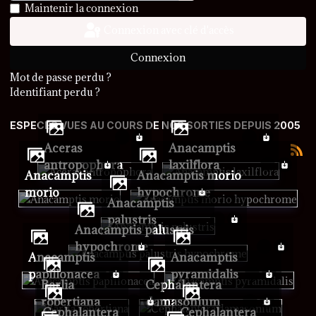
Afficher le mot de passe
Maintenir la connexion
Connexion avec clé d'accès
Connexion
Mot de passe perdu ?
Identifiant perdu ?
ESPECES VUES AU COURS DE NOS SORTIES DEPUIS 2005
Aceras
Anacamptis
antropophora
laxilflora
Anacamptis
Anacamptis morio
morio
hypochrome
Anacamptis
palustris
Anacamptis palustris
hypochrome
Anacamptis
Anacamptis
papillonacea
pyramidalis
Barlia
Cephalantera
robertiana
damasonium
Cephalantera
Cephalantera