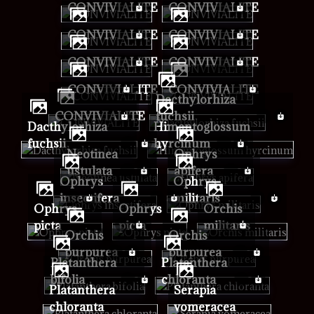
CONVIVIALITE
CONVIVIALITE
CONVIVIALITE
CONVIVIALITE
CONVIVIALITE
CONVIVIALITE
CONVIVIALITE
CONVIVIALITE
Dacthylorhiza
CONVIVIALITE
fuchsii
Dacthylorhiza
Himantoglossum
fuchsii
hyrcinum
Neotinea
Ophrys
ustulata
apifera
Ophrys
Ophrys
insectifera
militaris
Ophrys
Ophrys
Orchis
picta
picta
militaris
Orchis
Orchis
purpurea
purpurea
Platanthera
Platanthera
bifolia
chloranta
Platanthera
Serapia
chloranta
vomeracea