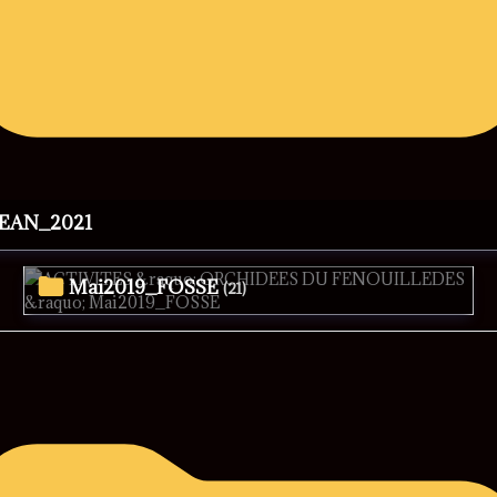
JEAN_2021
Mai2019_FOSSE
(21)