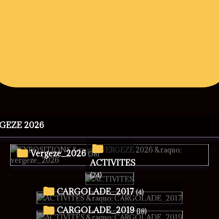
RGEZE 2026
vergeze_2026
(38)
ACTIVITES
(24)
CARGOLADE_2017
(4)
CARGOLADE_2019
(18)