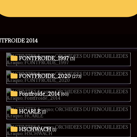
NTFROIDE 2014
FONTFROIDE_1997
(5)
FONTFROIDE_2020
(273)
Fontfroide_2014
(60)
HCARLE
(1)
HSCHWACH
(1)