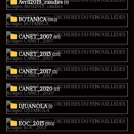
Avril2019_caudies
(9)
BOTANICA
(962)
CANET_2007
(85)
CANET_2015
(135)
CANET_2017
(11)
CANET_2020
(15)
DJUANOLA
(1)
EOC_2015
(363)