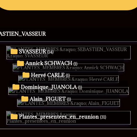
BASTIEN_VASSEUR
SVASSEUR
(14)
Annick SCHWACH
(1)
Hervé CARLE
(1)
Dominique_JUANOLA
(1)
Alain_FIGUET
(1)
Plantes_presentees_en_reunion
(31)