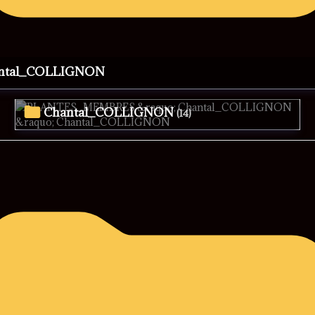
antal_COLLIGNON
Chantal_COLLIGNON
(14)