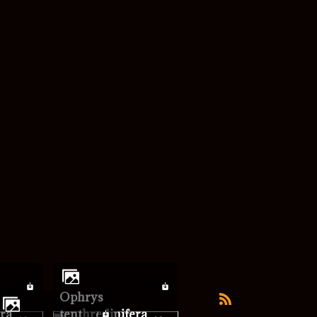
ophrys
era
tenthredinifera