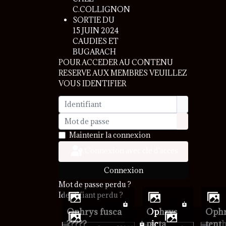
C.COLLIGNON
SORTIE DU
15 JUIN 2024
CAUDIES ET
BUGARACH
POUR ACCEDER AU CONTENU
RESERVE AUX MEMBRES VEUILLEZ
VOUS IDENTIFIER
Identifiant
Mot de passe
Afficher le 
Maintenir la connexion
Connexion avec clé d'accès
Connexion
Mot de passe perdu ?
Identifiant perdu ?
ophrys fusca
ophrys
ophrys
?????
picta
tent