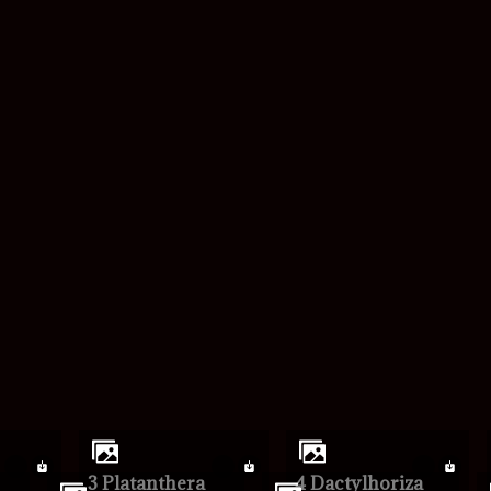
mot de passe
3 Platanthera
4 Dactylhoriza