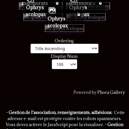
marmorata
marmorata
Ophrys
Ophrys
scolopax
scolopax
Ophrys
scolopax
Ordering
Display Num
Powered by
Phoca Gallery
- Gestion de l'association, renseignements, adhésions:
Cette
adresse e-mail est protégée contre les robots spammeurs.
Vous devez activer le JavaScript pour la visualiser.
- Gestion