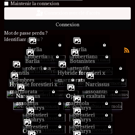
Afficher le mot de passe
Maintenir la connexion
Connexion avec clé d'accès
Connexion
Mot de passe perdu ?
Identifiant perdu ?
Barlia
Barlia
robertiana
robertiana
Barlia
Botanistes
robertiana
attentifs
Gentils
Hybride forestieri x
membres
marmorata
Hybride forestieri x
Narcissus
marmorata
assoanus
Narcissus
Ophrys exaltata
assoanus
marzuola
Ophrys
Ophrys
forestieri
forestieri
Ophrys
Ophrys
forestieri
forestieri
Ophrys
Ophrys