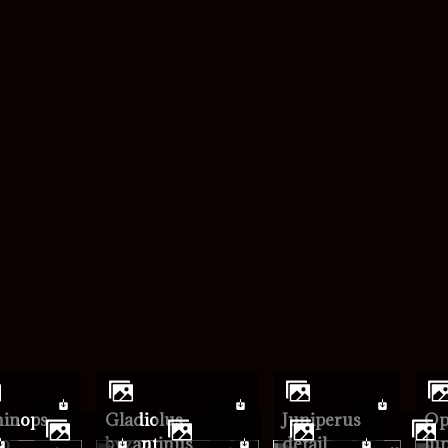
mot de passe
Gladiolus
Juniperus
Ophrys bilunata ou
ro
byzantinus
detail
lup