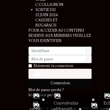
C.COLLIGNON
SORTIE DU
15 JUIN 2024
CAUDIES ET
BUGARACH
POUR ACCEDER AU CONTENU
RESERVE AUX MEMBRES VEUILLEZ
VOUS IDENTIFIER
Identifiant
Mot de passe
Afficher le 
Maintenir la connexion
Connexion avec clé d'accès
Connexion
Mot de passe perdu ?
Identifiant perdu ?
Ail
Convolvulus
Echinops
rose
althaeoides
rit