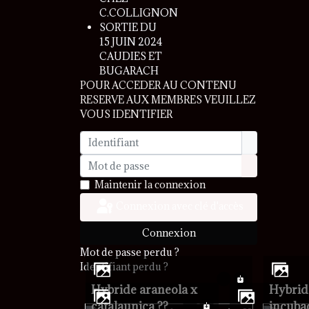
C.COLLIGNON
SORTIE DU
15 JUIN 2024
CAUDIES ET
BUGARACH
POUR ACCEDER AU CONTENU
RESERVE AUX MEMBRES VEUILLEZ
VOUS IDENTIFIER
Identifiant
Mot de passe
Afficher le 
Maintenir la connexion
Connexion avec clé d'accès
Connexion
Mot de passe perdu ?
Identifiant perdu ?
Hybride araneola x
Hybride
catalaunica ??
incuba