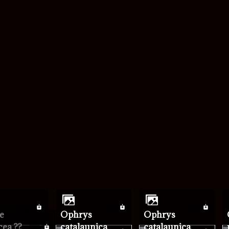
mot de passe
Ophrys
Ophrys
Oph
cea ??
catalaunica
catalaunica