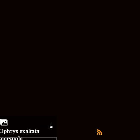
rys exaltata
marzuola