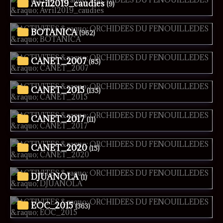
Avril2019_caudies
(9)
BOTANICA
(962)
CANET_2007
(85)
CANET_2015
(135)
CANET_2017
(11)
CANET_2020
(15)
DJUANOLA
(1)
EOC_2015
(363)