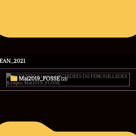
JEAN_2021
Mai2019_FOSSE
(21)