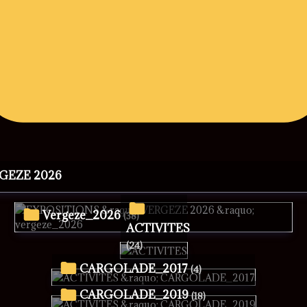
RGEZE 2026
vergeze_2026
(38)
ACTIVITES
(24)
CARGOLADE_2017
(4)
CARGOLADE_2019
(18)