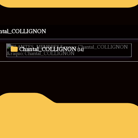
antal_COLLIGNON
Chantal_COLLIGNON
(14)