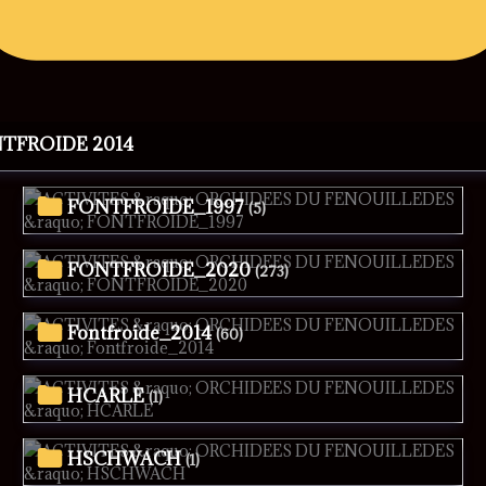
NTFROIDE 2014
FONTFROIDE_1997
(5)
FONTFROIDE_2020
(273)
Fontfroide_2014
(60)
HCARLE
(1)
HSCHWACH
(1)