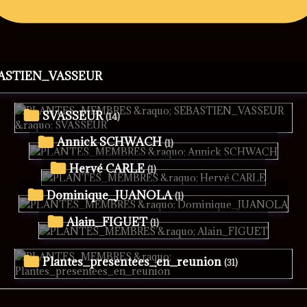
BASTIEN_VASSEUR
SVASSEUR
(14)
Annick SCHWACH
(1)
Hervé CARLE
(1)
Dominique_JUANOLA
(1)
Alain_FIGUET
(1)
Plantes_presentees_en_reunion
(31)