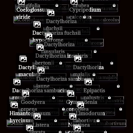
longifolia
rubra
Coeloglossum
Cypripedium
viride
calceolus
Dactylhoriza
fuchsii
Dactylhoriza fuchsii
hypochrome
Dactylhoriza
insularis
Dactylhoriza insularis
bertonii
Dactylhoriza
Dactylhoriza
maculata
majalis
Dactylhoriza sambucina
jaune
Dactylhoriza sambucina
Epipactis
rouge
palustris
Goodyera
Gymnadenia
repens
conopsea
Himantoglossum
Limodorum
hyrcinum
abortivum
Listera
Neotinea
ovata
conica