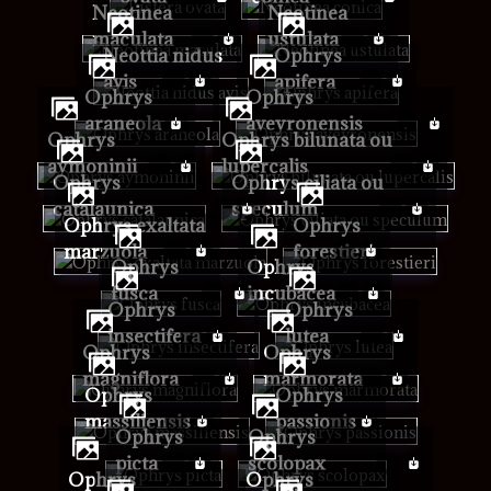
Neotinea
Neotinea
maculata
ustulata
Neottia nidus
Ophrys
avis
apifera
Ophrys
Ophrys
araneola
aveyronensis
Ophrys
Ophrys bilunata ou
aymoninii
lupercalis
Ophrys
Ophrys ciliata ou
catalaunica
speculum
Ophrys exaltata
Ophrys
marzuola
forestieri
Ophrys
Ophrys
fusca
incubacea
Ophrys
Ophrys
insectifera
lutea
Ophrys
Ophrys
magniflora
marmorata
Ophrys
Ophrys
massiliensis
passionis
Ophrys
Ophrys
picta
scolopax
Ophrys
Ophrys