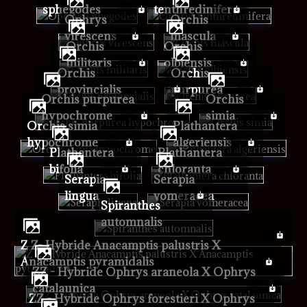
sphegodes
tenthredinifera
Ophrys
Orchis
virescens
mascula
Orchis
Orchis
militaris
olbiensis
Orchis
Orchis
provincialis
purpurea
Orchis purpurea
Orchis
hypochrome
simia
Orchis simia
Plathantera
hypochrome
algeriensis
Plathantera
Plathantera
bifolia
chloranta
Serapia
Serapia
lingua
vomeracea
Spiranthes
automnalis
Z Z- Hybride Anacamptis palustris X
Anacamptis pyramidalis
ZZ - Hybride Ophrys araneola X Ophrys
catalaunica
ZZ - Hybride Ophrys forestieri X Ophrys