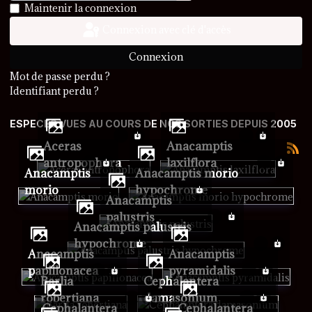
Afficher le mot de passe
Maintenir la connexion
Connexion avec clé d'accès
Connexion
Mot de passe perdu ?
Identifiant perdu ?
ESPECES VUES AU COURS DE NOS SORTIES DEPUIS 2005
Aceras
Anacamptis
antropophora
laxilflora
Anacamptis
Anacamptis morio
morio
hypochrome
Anacamptis
palustris
Anacamptis palustris
hypochrome
Anacamptis
Anacamptis
papillonacea
pyramidalis
Barlia
Cephalantera
robertiana
damasonium
Cephalantera
Cephalantera