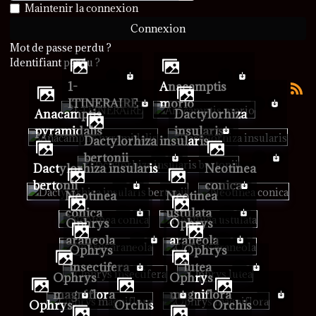
Afficher le mot de passe
Maintenir la connexion
Connexion
Mot de passe perdu ?
Identifiant perdu ?
1-
Anacamptis
ITINERAIRE
morio
Anacamptis
Dactylorhiza
pyramidalis
insularis
Dactylorhiza insularis
bertonii
Dactylorhiza insularis
Neotinea
bertonii
conica
Neotinea
Neotinea
conica
ustulata
Ophrys
Ophrys
araneola
araneola
Ophrys
Ophrys
insectifera
lutea
Ophrys
Ophrys
magniflora
magniflora
Ophrys
Orchis
Orchis