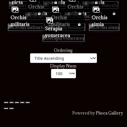
picta
mascula
mascula
Orchis
Orchis
mascula
militaris
Orchis
Orchis
Orchis
militaris
militaris
simia
Serapia
vomeracea
Ordering
Display Num
Powered by
Phoca Gallery