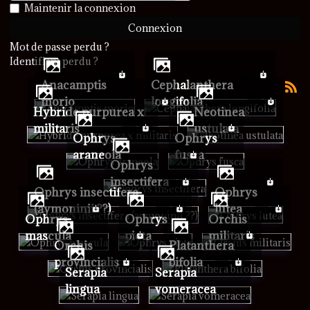
Afficher le mot de passe
Maintenir la connexion
Connexion
Mot de passe perdu ?
Identifiant perdu ?
Anacamptis
Cephalanthera
morio
longifolia
Hybride purpurea x
Neotinea
militaris
ustulata
Ophrys
Ophrys
araneola
fusca
Ophrys
insectifera
Ophrys insectifera
Ophrys
(aymoninii ??)
lutea
Ophrys
Ophrys
Orchis
mascula
picta
militaris
Orchis
Platanthera
provincialis
bifolia
Serapia
Serapia
lingua
vomeracea